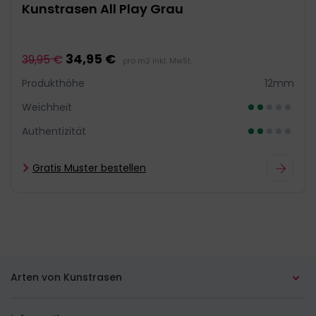
Kunstrasen All Play Grau
34,95 €
39,95 €
pro m2 inkl. MwSt.
Produkthöhe
12mm
Weichheit
Authentizität
Gratis Muster bestellen
Arten von Kunstrasen
Kunstrasen für den Garten