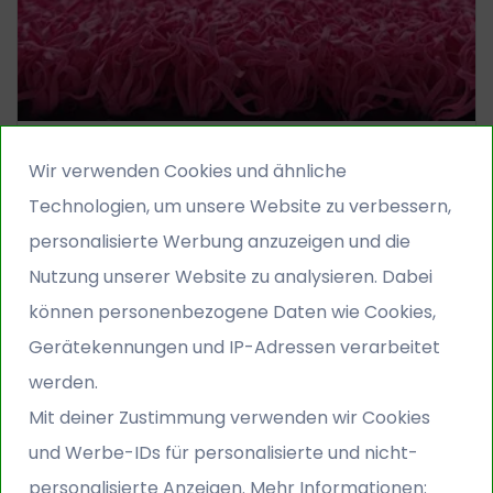
Kunstrasen All Play Rosa
Wir verwenden Cookies und ähnliche
Technologien, um unsere Website zu verbessern,
34,95 €
39,95 €
pro m2 inkl. MwSt.
personalisierte Werbung anzuzeigen und die
Produkthöhe
12mm
Nutzung unserer Website zu analysieren. Dabei
Weichheit
können personenbezogene Daten wie Cookies,
Authentizität
Gerätekennungen und IP-Adressen verarbeitet
werden.
Gratis Muster bestellen
Mit deiner Zustimmung verwenden wir Cookies
und Werbe-IDs für personalisierte und nicht-
personalisierte Anzeigen. Mehr Informationen: