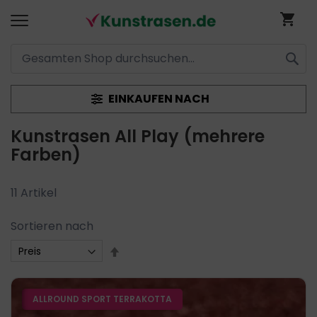
Me
SUCH
Direkt
EINKAUFEN NACH
zum
Kunstrasen All Play (mehrere
Inhalt
Farben)
11
Artikel
Sortieren nach
In
absteigender
Reihenfolge
ALLROUND SPORT TERRAKOTTA