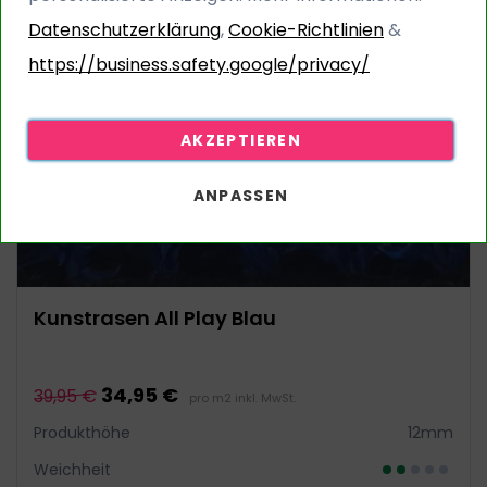
ALLROUND SPORT BLAU
Datenschutzerklärung
,
Cookie-Richtlinien
&
https://business.safety.google/privacy/
AKZEPTIEREN
ANPASSEN
Kunstrasen All Play Blau
34,95 €
39,95 €
pro m2 inkl. MwSt.
Produkthöhe
12mm
Weichheit