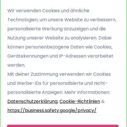
verzichtet der Kunde.
Wir verwenden Cookies und ähnliche
Technologien, um unsere Website zu verbessern,
Sie können wahlweise per Überweisung,
personalisierte Werbung anzuzeigen und die
Sofortüberweisung, Kreditkarte und PayPall
Nutzung unserer Website zu analysieren. Dabei
bezahlen. Die Zahlungen erfolgen über unseren
können personenbezogene Daten wie Cookies,
Zahlungsprovider
MULTISAFEPAY
Gerätekennungen und IP-Adressen verarbeitet
werden.
Wird die Lastschrift mangels ausreichender
Mit deiner Zustimmung verwenden wir Cookies
Kontodeckung oder aufgrund der Angabe einer
und Werbe-IDs für personalisierte und nicht-
falschen Bankverbindung nicht eingelöst oder
personalisierte Anzeigen. Mehr Informationen:
widerspricht der Kunde der Abbuchung, obwohl er
Datenschutzerklärung
,
Cookie-Richtlinien
&
hierzu nicht berechtigt ist, hat der Kunde die durch
https://business.safety.google/privacy/
die Rückbuchung des jeweiligen Kreditinstituts