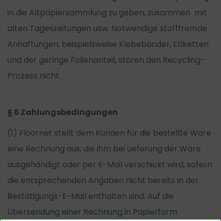
in die Altpapiersammlung zu geben, zusammen mit
alten Tageszeitungen usw. Notwendige stofffremde
Anhaftungen, beispielsweise Klebebänder, Etiketten
und der geringe Folienanteil, stören den Recycling-
Prozess nicht.
§ 6 Zahlungsbedingungen
(1) Floornet stellt dem Kunden für die bestellte Ware
eine Rechnung aus, die ihm bei Lieferung der Ware
ausgehändigt oder per E-Mail verschickt wird, sofern
die entsprechenden Angaben nicht bereits in der
Bestätigungs-E-Mail enthalten sind. Auf die
Übersendung einer Rechnung in Papierform