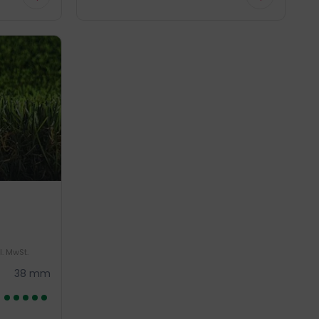
l. MwSt.
38 mm