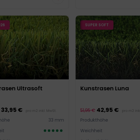
026
SUPER SOFT
rasen Ultrasoft
Kunstrasen Luna
33,95 €
42,95 €
51,95 €
pro m2 inkl. MwSt.
pro m2 ink
höhe
33 mm
Produkthöhe
it
Weichheit