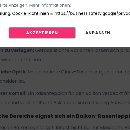
leicht:
Laub, Staub oder kleine Verschmutzungen lassen 
ierte Anzeigen. Mehr Informationen:
ärung
asser entfernen.
,
Cookie-Richtlinien
&
https://business.safety.google/priva
ehm weich:
Die Oberfläche fühlt sich beim Barfußlaufen
AKZEPTIEREN
ANPASSEN
 für Kinder und Haustiere:
Moderne Kunstrasen sind ruts
h zu verlegen:
Gerade leichte Varianten lassen sich prob
 wieder entfernen.
iche Optik:
Moderne Anti-Glanz-Fasern sorgen dafür, d
cheiden ist.
rer Vorteil:
Ein Rasenteppich für den Balkon verdeckt äl
ge und verleiht Ihrem Außenbereich mit wenig Aufwand e
che Bereiche eignet sich ein Balkon-Rasentepp
rasen Balkon eignet sich längst nicht nur für klassische 