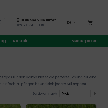
Brauchen Sie Hilfe?
DE
Mein Wa
02821-7483008
log
Kontakt
Musterpaket
stgras für den Balkon bietet die perfekte Lösung für eine
 einfach zu pflegen ist und sich jedem Stil anpasst.
In
Sortieren nach
abstei
Reihen