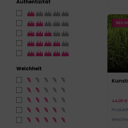
Authentizität
NEU 2
Weichheit
Kunst
44,95 €
Produkt
Weichhe