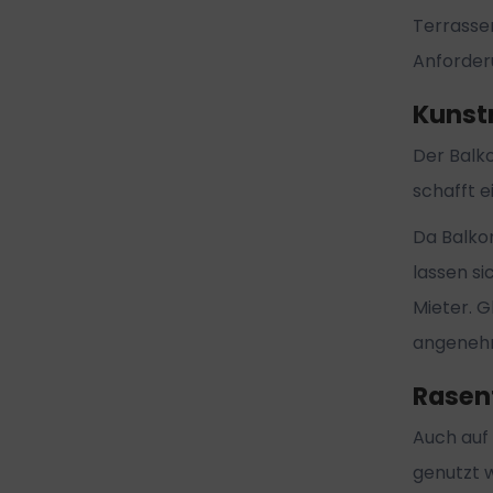
Terrassen
Anforder
Kunst
Der Balko
schafft 
Da Balkon
lassen si
Mieter. G
angenehm
Rasen
Auch auf
genutzt w