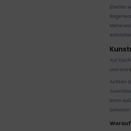
Ebenso wi
Regenwass
Meterwar
entstehe
Kunst
Auf Dach
und star
Achten S
zuverläs
kann auß
belasten
Worauf 