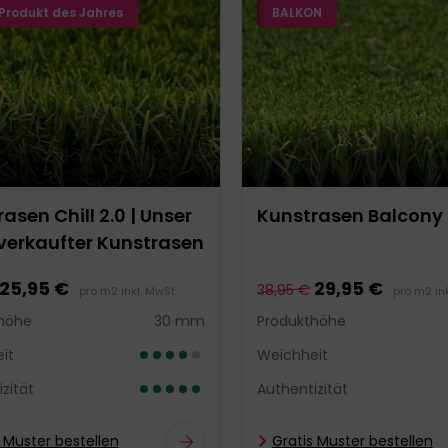
Produkt des Jahres
BALKON
asen Chill 2.0 | Unser
Kunstrasen Balcony
verkaufter Kunstrasen
25,95 €
29,95 €
38,95 €
pro m2 inkl. MwSt.
pro m2 ink
höhe
30 mm
Produkthöhe
it
Weichheit
zität
Authentizität
 Muster bestellen
Gratis Muster bestellen