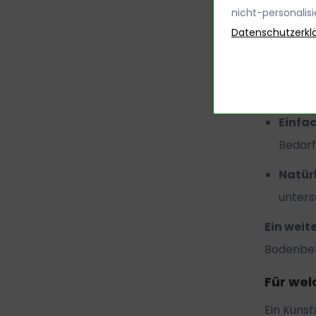
Pflege
nicht-personalis
Datenschutzerkl
oder W
Angen
Sicher
Einfac
Bedarf
Natürl
unters
Ein weite
Bodenbelä
Für wel
Ein Kunst