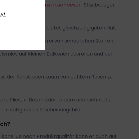
sich einfach mit
Kunstrasenbesen
, Staubsauger
cy/
 angenehm an und bietet gleichzeitig guten Halt.
chfest, weich und frei von schädlichen Stoffen.
lemlos auf kleinen Balkonen ausrollen und bei
ass der Kunstrasen kaum von echtem Rasen zu
tere Fliesen, Beton oder andere unansehnliche
in völlig neues Erscheinungsbild.
ich?
Balkone. Je nach Produktqualität kann er auch auf