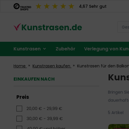
Direkt
4,67 Sehr gut
zum
Inhalt
Menü
Kunstrasen
Zubehör
Verlegung von Kun
Konto
Home
Kunstrasen kaufen
Kunstrasen für den Balko
Kuns
EINKAUFEN NACH
Bringen Si
Preis
dauerhafte
20,00 €
-
29,99 €
5
Artikel
30,00 €
-
39,99 €
40,00 €
und höher