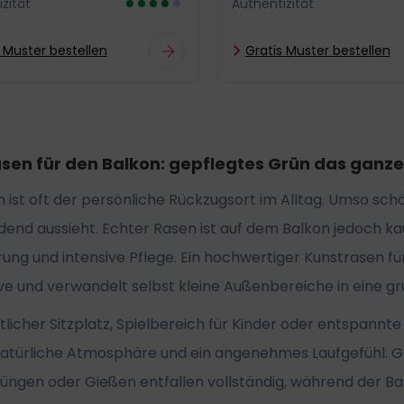
zität
Authentizität
 Muster bestellen
Gratis Muster bestellen
sen für den Balkon: gepflegtes Grün das ganze
n ist oft der persönliche Rückzugsort im Alltag. Umso sch
dend aussieht. Echter Rasen ist auf dem Balkon jedoch ka
ng und intensive Pflege. Ein hochwertiger Kunstrasen für
ve und verwandelt selbst kleine Außenbereiche in eine g
icher Sitzplatz, Spielbereich für Kinder oder entspannte
natürliche Atmosphäre und ein angenehmes Laufgefühl. Gl
ngen oder Gießen entfallen vollständig, während der Bal