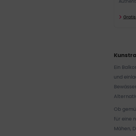
Authenti
Gratis
Kunstra
Ein Balko
und einla
Bewässeru
Alternati
Ob gemütl
für eine 
Mähen, Dü