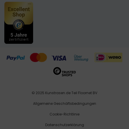
Tel: 02821-7483008
Bezahlmethoden
Kontakt
Kunstrasen Zubehör
E-mail: mail@kunstrasen.de
USt-IdNr: DE294460526
Steuernummer: 116/5919/4371
© 2025 Kunstrasen.de Teil Floornet BV
Allgemeine Geschäftsbedingungen
Cookie-Richtlinie
Datenschutzerklärung