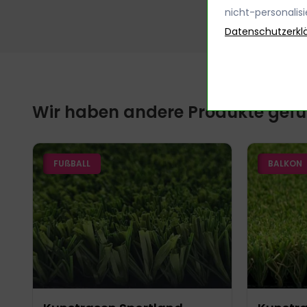
nicht-personalis
Infill/Einstreusand
Optional (7
Datenschutzerkl
Lieferzeit
1-5 Werktage
Wir haben andere Produkte gefun
FUßBALL
BALKON