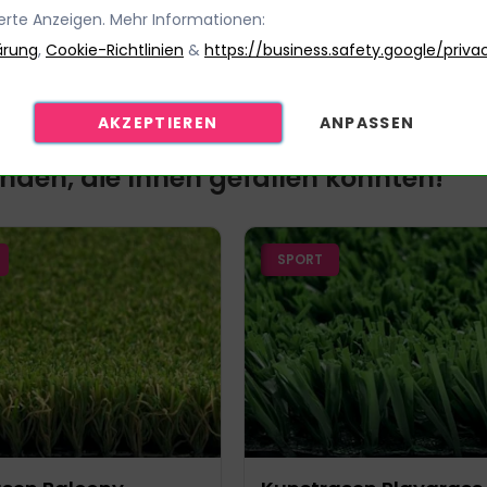
ierte Anzeigen. Mehr Informationen:
Kg/m2)
ärung
,
Cookie-Richtlinien
&
https://business.safety.google/priva
AKZEPTIEREN
ANPASSEN
den, die Ihnen gefallen könnten!
SPORT