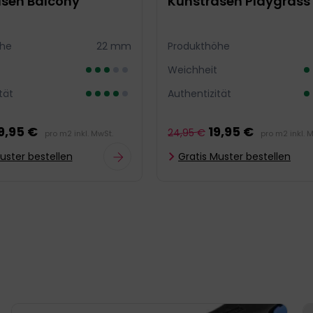
sen Balcony
Kunstrasen Playgrass
öhe
22 mm
Produkthöhe
Weichheit
tät
Authentizität
9,95 €
19,95 €
24,95 €
pro m2 inkl. MwSt.
pro m2 inkl. 
uster bestellen
Gratis Muster bestellen