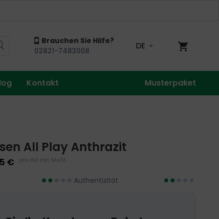
Brauchen Sie Hilfe?
DE
Mein Wa
02821-7483008
log
Kontakt
Musterpaket
en All Play Anthrazit
5 €
pro m2 inkl. MwSt.
Authentizität