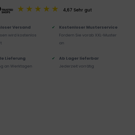
4,67 Sehr gut
loser Versand
Kostenloser Musterservice
sen wird kostenlos
Fordern Sie vorab XXL-Muster
t
an
le Lieferung
Ab Lager lieferbar
ung an Werktagen
Jederzeit vorrätig