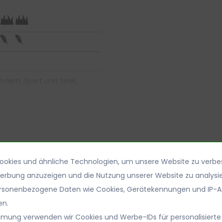
ndern, Sport und Spiel,
 Gebrauch
ng, Hockey, Infrastruktur,
Sport und Spiel,
lände
okies und ähnliche Technologien, um unsere Website zu verbe
Werbung anzuzeigen und die Nutzung unserer Website zu analysie
rsonenbezogene Daten wie Cookies, Gerätekennungen und IP-A
o m² / Minute
en.
mmung verwenden wir Cookies und Werbe-IDs für personalisierte
 mtr breit