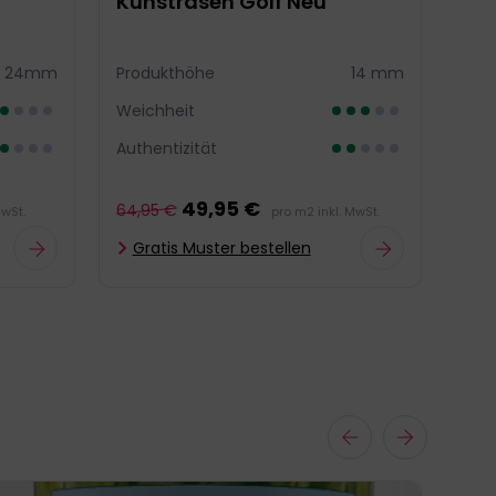
Kunstrasen Golf Neu
Kun
FU
24mm
Produkthöhe
14 mm
Pro
Weichheit
Wei
Authentizität
Auth
49,95 €
64,95 €
MwSt.
pro m2 inkl. MwSt.
39,9
Gratis Muster bestellen
Gr