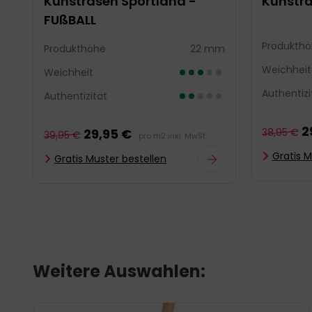
Kunstrasen Sportland -
Kunstra
FUßBALL
mm
Produkth
Produkthöhe
22 mm
Weichheit
Weichheit
Authentizi
Authentizität
2
29,95 €
38,95 €
39,95 €
pro m2 inkl. MwSt.
Gratis M
Gratis Muster bestellen
Weitere Auswahlen: