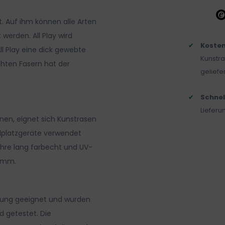
t. Auf ihm können alle Arten
 werden. All Play wird
Kosten
ll Play eine dick gewebte
Kunstra
rehten Fasern hat der
geliefer
Schnel
Liefer
nen, eignet sich Kunstrasen
ielplatzgeräte verwendet
Jahre lang farbecht und UV-
12 mm.
utzung geeignet und wurden
d getestet. Die