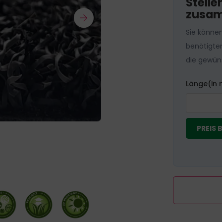
Stelle
zusa
Sie könne
benötigte
die gewün
Länge(in 
PREIS