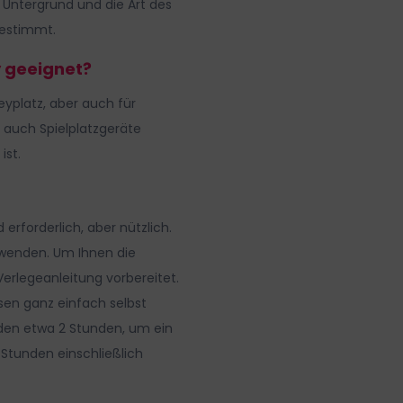
Untergrund und die Art des
gestimmt.
y geeignet?
eyplatz, aber auch für
y auch Spielplatzgeräte
ist.
 erforderlich, aber nützlich.
rwenden. Um Ihnen die
Verlegeanleitung vorbereitet.
asen ganz einfach selbst
den etwa 2 Stunden, um ein
 Stunden einschließlich