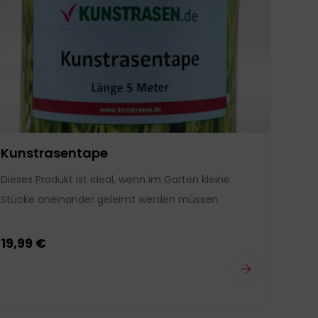
Kunstrasentape
Ku
Dieses Produkt ist ideal, wenn im Garten kleine
Die 
Stücke aneinander geleimt werden müssen.
sch
19,99 €
1,2