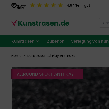
Direkt
4,67 Sehr gut
zum
Inhalt
Menü
Kunstrasen
Zubehör
Verlegung von Kun
Konto
Home
Kunstrasen All Play Anthrazit
Zum
ALLROUND SPORT ANTHRAZIT
Ende
der
Bildergalerie
springen