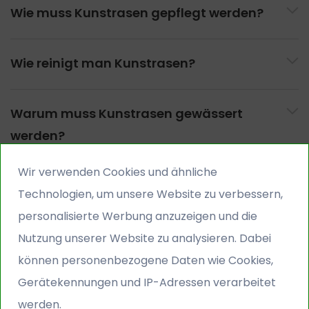
Wie muss Kunstrasen gepflegt werden?
Generelles & Auswahl
Qualität & Langlebigkeit
Wie reinigt man Kunstrasen?
Kosten & Wirtschaftlichkeit
Verlegung & Untergrund
Warum muss Kunstrasen gewässert
Vorbereitung des Untergrunds
werden?
Verlegung Schritt für Schritt
Wir verwenden Cookies und ähnliche
Pflege & Reinigung
Technologien, um unsere Website zu verbessern,
Regelmäßige Pflege
Unser Kundendienst hilft Ihnen den
personalisierte Werbung anzuzeigen und die
Hygiene & spezielle Situationen
passenden Kunstrasen für Sie zu finden
Nutzung unserer Website zu analysieren. Dabei
Unser Kundendienst ist werktags zwischen 9.00-
Nutzung & Sicherheit
können personenbezogene Daten wie Cookies,
17.00Uhr zu erreichen. Wir freuen uns auf Ihren Anruf!
Gesundheit & Umwelt
Gerätekennungen und IP-Adressen verarbeitet
Alltag & Komfort
Rufen Sie uns an
werden.