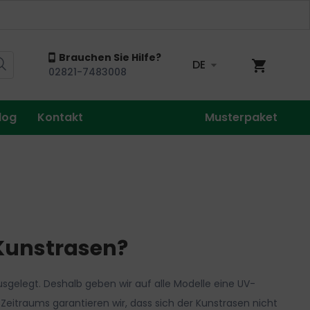
Brauchen Sie Hilfe?
DE
Mein Wa
02821-7483008
log
Kontakt
Musterpaket
r Kunstrasen?
sgelegt. Deshalb geben wir auf alle Modelle eine UV-
Zeitraums garantieren wir, dass sich der Kunstrasen nicht