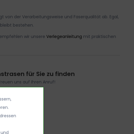
ngt von der Verarbeitungsweise und Faserqualität ab. Egal,
bleibt bestehen.
, empfehlen wir unsere
Verlegeanleitung
mit praktischen
trasen für Sie zu finden
freuen uns auf Ihren Anruf!
ns eine E-Mail
ssern,
en.de
ren.
dressen
 und