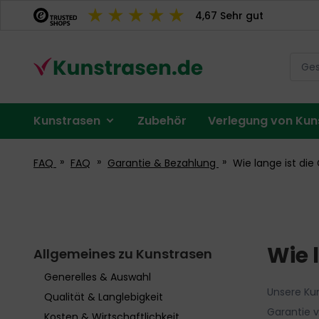
Direkt
4,67 Sehr gut
zum
Inhalt
Menü
Kunstrasen
Zubehör
Verlegung von Kun
Konto
FAQ
FAQ
Garantie & Bezahlung
Wie lange ist die
Wie 
Allgemeines zu Kunstrasen
Generelles & Auswahl
Unsere Kun
Qualität & Langlebigkeit
Garantie v
Kosten & Wirtschaftlichkeit