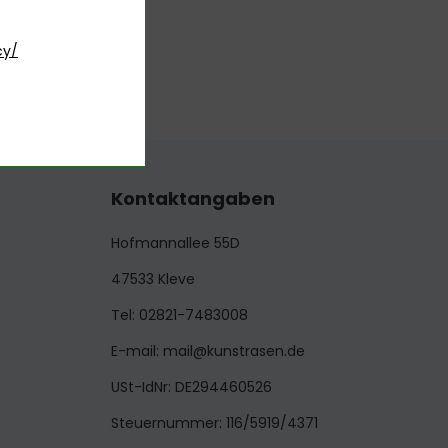
cy/
Kontaktangaben
Hofmannallee 55D
47533 Kleve
Tel: 02821-7483008
E-mail: mail@kunstrasen.de
USt-IdNr: DE294460526
Steuernummer: 116/5919/4371