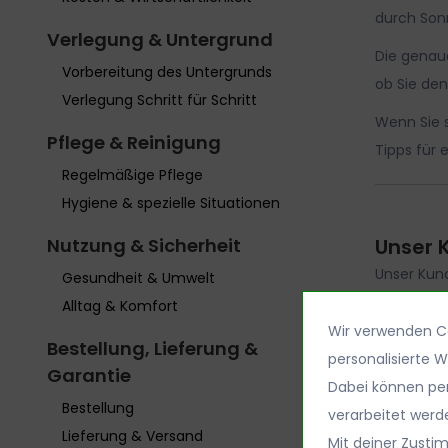
durch Sonn
Verlegung & Untergrund
Die genaue
Vorbereitung des Untergrunds
ob Sie den
Verlegung Schritt für Schritt
Wenn Sie s
Pflege & Reinigung
Tipps für 
Regelmäßige Pflege
Hygiene & spezielle Situationen
Nutzung & Sicherheit
Unser 
Unser Kund
Gesundheit & Umwelt
Alltag & Komfort
Wir verwenden Co
Bestellung, Lieferung &
personalisierte 
Garantie
Dabei können pe
Bestellung
verarbeitet werd
Lieferung & Versand
Mit deiner Zusti