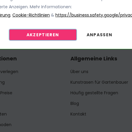
ierte Anzeigen. Mehr Informationen:
ärung
,
Cookie-Richtlinien
&
https://business.safety.google/priva
AKZEPTIEREN
ANPASSEN
tionen
Allgemeine Links
 verlegen
Über uns
ng
Kunstrasen für Gartenbauer
Preise
Häufig gestellte Fragen
Blog
ten
Kontakt
hoden