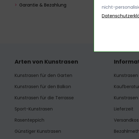
Garantie & Bezahlung
nicht-personalis
Datenschutzerkl
Arten von Kunstrasen
Informa
Kunstrasen für den Garten
Kunstrasen
Kunstrasen für den Balkon
Kaufberatu
Kunstrasen für die Terrasse
Kunstrasen 
Sport-Kunstrasen
Lieferzeit
Rasenteppich
Versandkos
Günstiger Kunstrasen
Bezahlmet