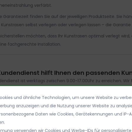
eneinstrahlung verfärbt.
 Garantiezeit finden Sie auf der jeweiligen Produktseite. Sie hä
 Kunstrasen selbst verlegen oder verlegen lassen – die Garantie 
icherstellen möchten, dass Ihr Kunstrasen optimal verlegt wird
eine fachgerechte Installation.
Kundendienst hilft Ihnen den passenden Kuns
endienst ist werktags zwischen 9.00-17.00Uhr zu erreichen. Wir 
Rufen Sie uns an
Oder senden Sie u
okies und ähnliche Technologien, um unsere Website zu verbe
02821-7483008
mail@kunstras
Werbung anzuzeigen und die Nutzung unserer Website zu analysie
rsonenbezogene Daten wie Cookies, Gerätekennungen und IP-A
en.
mmung verwenden wir Cookies und Werbe-IDs für personalisierte