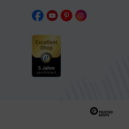
.
.
.