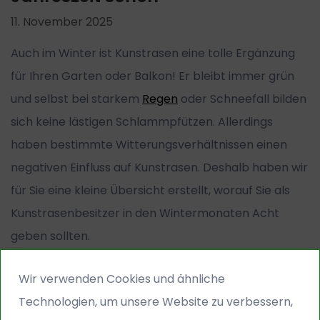
11. November 2025
Auch im Winter ist Kunstrasen eine tolle Ergänzung
für Ihren Garten oder Balkon! Er bleibt immer grün
und selbst bei starkem
Regen
oder Schneefall bilden
sich keine lästigen Schlammpfützen. Allerdings
haben bestimmte Witterungsverhältnissen einen
negativen Einfluss auf Kunstrasen. Deshalb haben wir
für Sie eine kleine Übersicht erstellt, worauf Sie als
Kunstrasenbesitzer in den Wintermonaten Acht
geben sollten.
Mehr lesen
Wir verwenden Cookies und ähnliche
Technologien, um unsere Website zu verbessern,