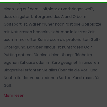
zu schlagen. Jeder der schon einmal das Glück hatte,
einen Tag auf dem Golfplatz zu verbringen weiß,
dass ein guter Untergrund das A und O beim
Golfsport ist. Waren früher noch fast alle Golfplätze
mit Naturrasen bedeckt, sieht man in letzter Zeit
auch immer öfter Kunstrasen als präferierten Golf-
Untergrund. Darüber hinaus ist Kunstrasen Golf
Putting optimal für eine kleine Übungsfläche im
eigenen Zuhause oder im Büro geeignet. In unserem
Blogartikel erfahren Sie alles über die die Vor- und
Nachteile der verschiedenen Sorten Kunstrasen für
Golf.
Mehr lesen