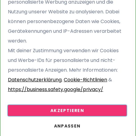
personalisierte Werbung anzuzeigen und die
Nutzung unserer Website zu analysieren. Dabei
können personenbezogene Daten wie Cookies,
Gerätekennungen und IP-Adressen verarbeitet
werden.
Mit deiner Zustimmung verwenden wir Cookies
und Werbe-IDs für personalisierte und nicht-
personalisierte Anzeigen. Mehr Informationen:
Kunstrasen und Golf – das
Datenschutzerklärung
,
Cookie-Richtlinien
&
perfekte Putting Green für zu
https://business.safety.google/privacy/
Hause
10. November 2025
AKZEPTIEREN
Die Sonne strahlt und der Himmel ist blau - ein
ANPASSEN
perfekter Tag um ein paar Löcher auf dem Golfplatz